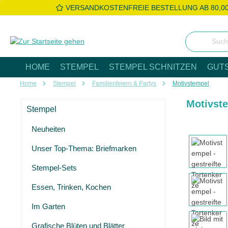
VERSANDKOSTENFREIE BESTELLUNG AB 80,0
 Hauptinhalt springen
Zur Suche springen
Zur Hauptnavigation springen
HOME
STEMPEL
STEMPEL SCHNITZEN
GUT
Home
Stempel
Familienfeiern & Partys
Motivstempel
Motivste
Stempel
Neuheiten
Bildergaleri
Unser Top-Thema: Briefmarken
Stempel-Sets
Essen, Trinken, Kochen
Im Garten
Grafische Blüten und Blätter