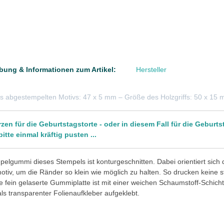
bung & Informationen zum Artikel:
Hersteller
s abgestempelten Motivs: 47 x 5 mm – Größe des Holzgriffs: 50 x 15
zen für die Geburtstagstorte - oder in diesem Fall für die Geburts
bitte einmal kräftig pusten ...
elgummi dieses Stempels ist konturgeschnitten. Dabei orientiert sich
tiv, um die Ränder so klein wie möglich zu halten. So drucken keine 
e fein gelaserte Gummiplatte ist mit einer weichen Schaumstoff-Schicht 
 als transparenter Folienaufkleber aufgeklebt.