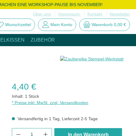
MACHEN EINE WORKSHOP-PAUSE BIS NOVEMBER!
Über uns
Impressum
Kontakt
Newsletter
Wunschzettel
Mein Konto
Warenkorb
0,00 €
ELKISSEN
ZUBEHÖR
Regulärer Preis:
4,40 €
Inhalt:
1 Stück
* Preise inkl. MwSt. zzgl. Versandkosten
Versandfertig in 1 Tag, Lieferzeit 2-5 Tage
Produkt Anzahl: Gib den gewünschten Wert ein oder benutze die
In den Warenkorb