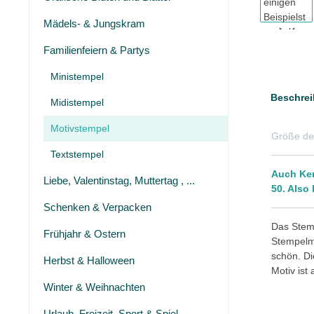
Mädels- & Jungskram
Familienfeiern & Partys
Ministempel
Beschrei
Midistempel
Motivstempel
Größe de
Textstempel
Auch Ker
Liebe, Valentinstag, Muttertag , ...
50. Also 
Schenken & Verpacken
Das Stemp
Frühjahr & Ostern
Stempelmo
schön. Di
Herbst & Halloween
Motiv ist
Winter & Weihnachten
Urlaub, Freizeit, Sport & Spiel