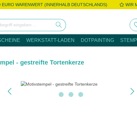
0 EURO WARENWERT (INNERHALB DEUTSCHLANDS)
WIR 
SCHEINE
WERKSTATT-LADEN
DOTPAINTING
STEMP
mpel - gestreifte Tortenkerze
e überspringen