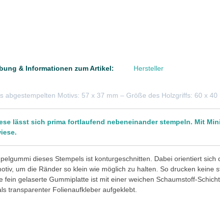
bung & Informationen zum Artikel:
Hersteller
s abgestempelten Motivs: 57 x 37 mm – Größe des Holzgriffs: 60 x 4
ese lässt sich prima fortlaufend nebeneinander stempeln. Mit Mi
iese.
elgummi dieses Stempels ist konturgeschnitten. Dabei orientiert sich
tiv, um die Ränder so klein wie möglich zu halten. So drucken keine 
e fein gelaserte Gummiplatte ist mit einer weichen Schaumstoff-Schicht 
 als transparenter Folienaufkleber aufgeklebt.