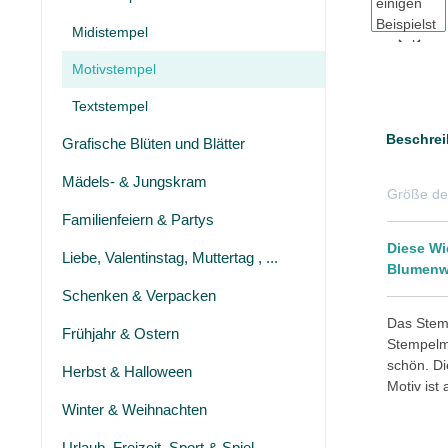
Midistempel
Motivstempel
Textstempel
Beschrei
Grafische Blüten und Blätter
Mädels- & Jungskram
Größe de
Familienfeiern & Partys
Diese Wi
Liebe, Valentinstag, Muttertag , ...
Blumenw
Schenken & Verpacken
Das Stemp
Frühjahr & Ostern
Stempelmo
schön. Di
Herbst & Halloween
Motiv ist
Winter & Weihnachten
Urlaub, Freizeit, Sport & Spiel