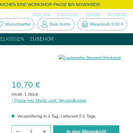
MACHEN EINE WORKSHOP-PAUSE BIS NOVEMBER!
Über uns
Impressum
Kontakt
Newsletter
Wunschzettel
Mein Konto
Warenkorb
0,00 €
ELKISSEN
ZUBEHÖR
Regulärer Preis:
10,70 €
Inhalt:
1 Stück
* Preise inkl. MwSt. zzgl. Versandkosten
Versandfertig in 1 Tag, Lieferzeit 2-5 Tage
Produkt Anzahl: Gib den gewünschten Wert ein oder benutze die
In den Warenkorb