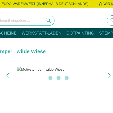
0 EURO WARENWERT (INNERHALB DEUTSCHLANDS)
WIR 
SCHEINE
WERKSTATT-LADEN
DOTPAINTING
STEMP
mpel - wilde Wiese
e überspringen