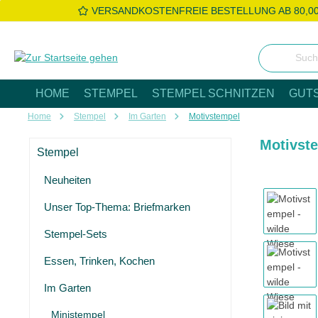
VERSANDKOSTENFREIE BESTELLUNG AB 80,0
 Hauptinhalt springen
Zur Suche springen
Zur Hauptnavigation springen
HOME
STEMPEL
STEMPEL SCHNITZEN
GUT
Home
Stempel
Im Garten
Motivstempel
Motivste
Stempel
Neuheiten
Bildergaleri
Unser Top-Thema: Briefmarken
Stempel-Sets
Essen, Trinken, Kochen
Im Garten
Ministempel