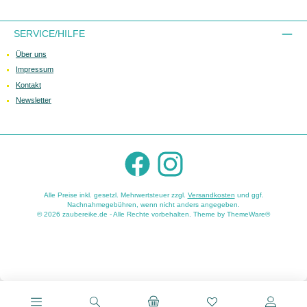
SERVICE/HILFE
Über uns
Impressum
Kontakt
Newsletter
Facebook
Instagram
Alle Preise inkl. gesetzl. Mehrwertsteuer zzgl.
Versandkosten
und ggf.
Nachnahmegebühren, wenn nicht anders angegeben.
© 2026 zaubereike.de - Alle Rechte vorbehalten. Theme by
ThemeWare®