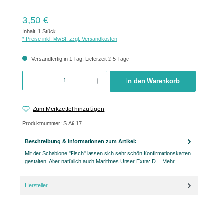
Regulärer Preis:
3,50 €
Inhalt:
1 Stück
* Preise inkl. MwSt. zzgl. Versandkosten
Versandfertig in 1 Tag, Lieferzeit 2-5 Tage
Produkt Anzahl: Gib den gewünschten Wert ein oder benutze die Schaltflächen um 
In den Warenkorb
Zum Merkzettel hinzufügen
Produktnummer:
S.A6.17
Beschreibung & Informationen zum Artikel:
Mit der Schablone "Fisch" lassen sich sehr schön Konfirmationskarten
gestalten. Aber natürlich auch Maritimes.Unser Extra: D…
Mehr
Hersteller