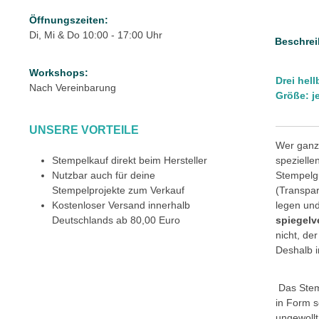
Öffnungszeiten:
Di, Mi & Do 10:00 - 17:00 Uhr
Beschrei
Workshops:
Drei hel
Nach Vereinbarung
Größe: j
UNSERE VORTEILE
Wer ganz 
Stempelkauf direkt beim Hersteller
speziell
Nutzbar auch für deine
Stempelgu
Stempelprojekte zum Verkauf
(Transpar
Kostenloser Versand innerhalb
legen und
Deutschlands ab 80,00 Euro
spiegelv
nicht, de
Deshalb i
Das Stemp
in Form s
ungewollt