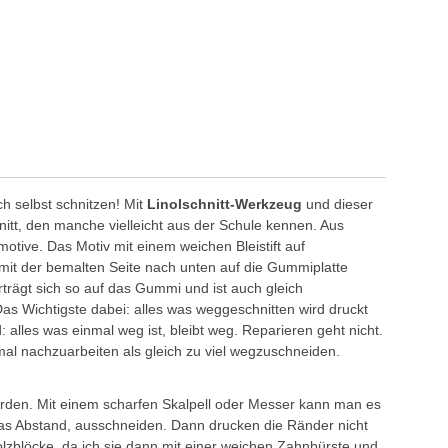
ch selbst schnitzen! Mit
Linolschnitt-Werkzeug
und dieser
hnitt, den manche vielleicht aus der Schule kennen. Aus
otive. Das Motiv mit einem weichen Bleistift auf
 mit der bemalten Seite nach unten auf die Gummiplatte
trägt sich so auf das Gummi und ist auch gleich
Das Wichtigste dabei: alles was weggeschnitten wird druckt
 alles was einmal weg ist, bleibt weg. Reparieren geht nicht.
al nachzuarbeiten als gleich zu viel wegzuschneiden.
rden. Mit einem scharfen Skalpell oder Messer kann man es
was Abstand, ausschneiden. Dann drucken die Ränder nicht
olzblöcke, da ich sie dann mit einer weichen Zahnbürste und