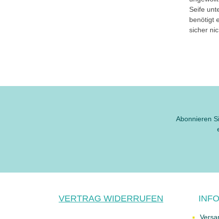
Seife unt
benötigt 
sicher nic
Abonnieren Si
VERTRAG WIDERRUFEN
INF
Versa