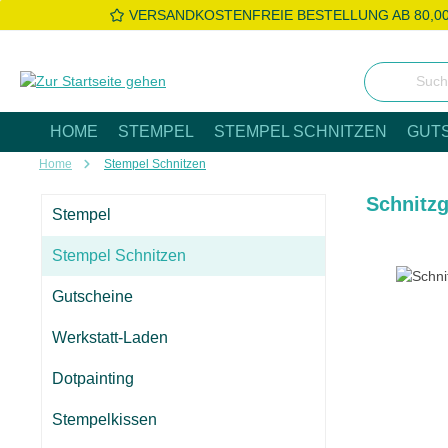
VERSANDKOSTENFREIE BESTELLUNG AB 80,0
 Hauptinhalt springen
Zur Suche springen
Zur Hauptnavigation springen
HOME
STEMPEL
STEMPEL SCHNITZEN
GUT
Home
Stempel Schnitzen
Schnitzg
Stempel
Stempel Schnitzen
Bildergaleri
Gutscheine
Werkstatt-Laden
Dotpainting
Stempelkissen