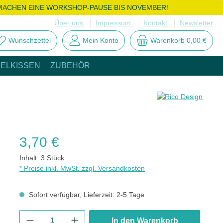
MACHEN EINE WORKSHOP-PAUSE BIS NOVEMBER!
Über uns
Impressum
Kontakt
Newsletter
Wunschzettel
Mein Konto
Warenkorb
0,00 €
ELKISSEN
ZUBEHÖR
Regulärer Preis:
3,70 €
Inhalt:
3 Stück
* Preise inkl. MwSt. zzgl. Versandkosten
Sofort verfügbar, Lieferzeit: 2-5 Tage
Produkt Anzahl: Gib den gewünschten Wert ein oder benutze die
In den Warenkorb