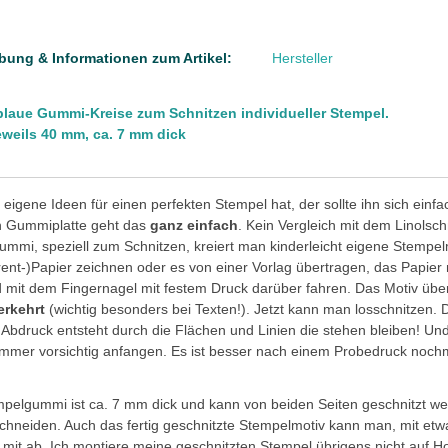
bung & Informationen zum Artikel:
Hersteller
lblaue Gummi-Kreise zum Schnitzen individueller Stempel.
eweils 40 mm, ca. 7 mm dick
eigene Ideen für einen perfekten Stempel hat, der sollte ihn sich einfa
en Gummiplatte geht das
ganz einfach
. Kein Vergleich mit dem Linolsc
mmi, speziell zum Schnitzen, kreiert man kinderleicht eigene Stempelm
ent-)Papier zeichnen oder es von einer Vorlag übertragen, das Papier
 mit dem Fingernagel mit festem Druck darüber fahren. Das Motiv über
erkehrt
(wichtig besonders bei Texten!). Jetzt kann man losschnitzen. 
r Abdruck entsteht durch die Flächen und Linien die stehen bleiben! Und:
mmer vorsichtig anfangen. Es ist besser nach einem Probedruck nochm
elgummi ist ca. 7 mm dick und kann von beiden Seiten geschnitzt we
chneiden. Auch das fertig geschnitzte Stempelmotiv kann man, mit et
 mit ab. Ich montiere meine geschnitzten Stempel übrigens nicht auf H