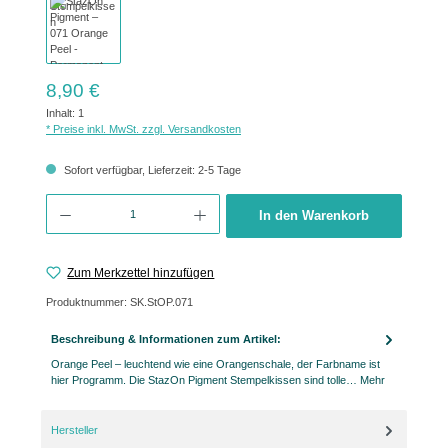
Regulärer Preis:
8,90 €
Inhalt:
1
* Preise inkl. MwSt. zzgl. Versandkosten
Sofort verfügbar, Lieferzeit: 2-5 Tage
Produkt Anzahl: Gib den gewünschten Wert ein oder benutze die Schaltflächen um 
In den Warenkorb
Zum Merkzettel hinzufügen
Produktnummer:
SK.StOP.071
Beschreibung & Informationen zum Artikel:
Orange Peel – leuchtend wie eine Orangenschale, der Farbname ist
hier Programm. Die StazOn Pigment Stempelkissen sind tolle…
Mehr
Hersteller