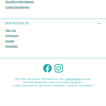
Rechtliche Informationen
Cookie-Einstellungen
SERVICE/HILFE
Über uns
Impressum
Kontakt
Newsletter
Facebook
Instagram
Alle Preise inkl. gesetzl. Mehrwertsteuer zzgl.
Versandkosten
und ggf.
Nachnahmegebühren, wenn nicht anders angegeben.
© 2026 zaubereike.de - Alle Rechte vorbehalten. Theme by
ThemeWare®