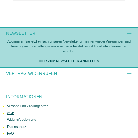
NEWSLETTER
Abonnieren Sie jetzt einfach unseren Newsletter um immer wieder Anregungen und
Anleitungen zu erhalten, sowie über neue Produkte und Angebote informiert zu
werden.
HIER ZUM NEWSLETTER ANMELDEN
VERTRAG WIDERRUFEN
INFORMATIONEN
Versand und Zahlungsarten
AGB
Widerrufsbelehrung
Datenschutz
FAQ