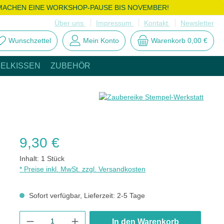
MACHEN EINE WORKSHOP-PAUSE BIS NOVEMBER!
Über uns
Impressum
Kontakt
Newsletter
Wunschzettel
Mein Konto
Warenkorb
0,00 €
ELKISSEN
ZUBEHÖR
Regulärer Preis:
9,30 €
Inhalt:
1 Stück
* Preise inkl. MwSt. zzgl. Versandkosten
Sofort verfügbar, Lieferzeit: 2-5 Tage
Produkt Anzahl: Gib den gewünschten Wert ein oder benutze die
In den Warenkorb