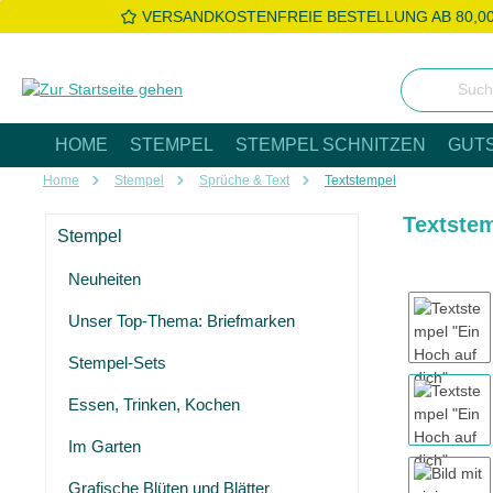
VERSANDKOSTENFREIE BESTELLUNG AB 80,0
 Hauptinhalt springen
Zur Suche springen
Zur Hauptnavigation springen
HOME
STEMPEL
STEMPEL SCHNITZEN
GUT
Home
Stempel
Sprüche & Text
Textstempel
Textstem
Stempel
Neuheiten
Bildergaleri
Unser Top-Thema: Briefmarken
Stempel-Sets
Essen, Trinken, Kochen
Im Garten
Grafische Blüten und Blätter