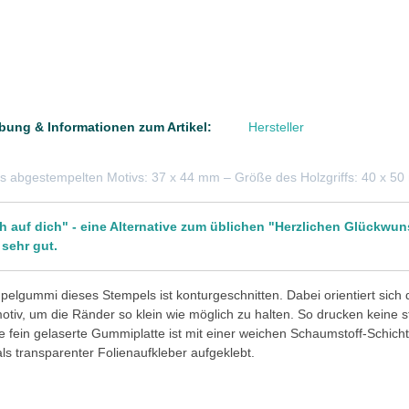
bung & Informationen zum Artikel:
Hersteller
s abgestempelten Motivs: 37 x 44 mm – Größe des Holzgriffs: 40 x 5
h auf dich" - eine Alternative zum üblichen "Herzlichen Glückwu
 sehr gut.
elgummi dieses Stempels ist konturgeschnitten. Dabei orientiert sich
tiv, um die Ränder so klein wie möglich zu halten. So drucken keine 
e fein gelaserte Gummiplatte ist mit einer weichen Schaumstoff-Schicht 
 als transparenter Folienaufkleber aufgeklebt.