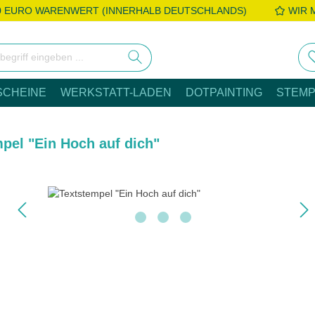
0 EURO WARENWERT (INNERHALB DEUTSCHLANDS)
WIR 
SCHEINE
WERKSTATT-LADEN
DOTPAINTING
STEMP
pel "Ein Hoch auf dich"
e überspringen