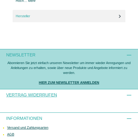
Hoch…
Mehr
Hersteller
NEWSLETTER
Abonnieren Sie jetzt einfach unseren Newsletter um immer wieder Anregungen und
Anleitungen zu erhalten, sowie über neue Produkte und Angebote informiert zu
werden.
HIER ZUM NEWSLETTER ANMELDEN
VERTRAG WIDERRUFEN
INFORMATIONEN
Versand und Zahlungsarten
AGB