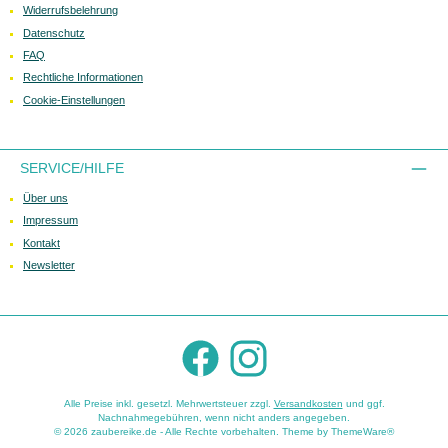
Widerrufsbelehrung
Datenschutz
FAQ
Rechtliche Informationen
Cookie-Einstellungen
SERVICE/HILFE
Über uns
Impressum
Kontakt
Newsletter
Facebook
Instagram
Alle Preise inkl. gesetzl. Mehrwertsteuer zzgl.
Versandkosten
und ggf.
Nachnahmegebühren, wenn nicht anders angegeben.
© 2026 zaubereike.de - Alle Rechte vorbehalten. Theme by
ThemeWare®