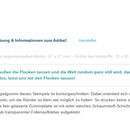
bung & Informationen zum Artikel:
Hersteller
s abgestempelten Motivs: 67 x 27 mm – Größe des Holzgriffs: 70 x 3
ußen die Flocken tanzen und die Welt rundum ganz still wird, d
los, lasst uns mit den Flocken tanzen!
elgummi dieses Stempels ist konturgeschnitten. Dabei orientiert sich
tiv, um die Ränder so klein wie möglich zu halten. So drucken keine 
e fein gelaserte Gummiplatte ist mit einer weichen Schaumstoff-Schicht 
 als transparenter Folienaufkleber aufgeklebt.