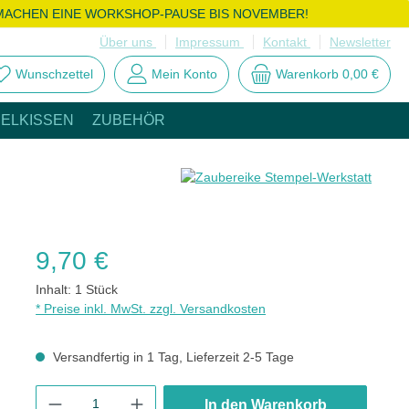
MACHEN EINE WORKSHOP-PAUSE BIS NOVEMBER!
Über uns
Impressum
Kontakt
Newsletter
Wunschzettel
Mein Konto
Warenkorb
0,00 €
ELKISSEN
ZUBEHÖR
Regulärer Preis:
9,70 €
Inhalt:
1 Stück
* Preise inkl. MwSt. zzgl. Versandkosten
Versandfertig in 1 Tag, Lieferzeit 2-5 Tage
Produkt Anzahl: Gib den gewünschten Wert ein oder benutze die
In den Warenkorb