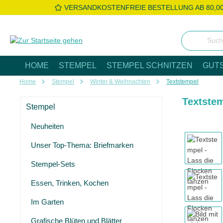
VERSANDKOSTENFREIE BESTELLUNG AB 80,0
 Hauptinhalt springen
Zur Suche springen
Zur Hauptnavigation springen
HOME
STEMPEL
STEMPEL SCHNITZEN
GUT
Home
Stempel
Winter & Weihnachten
Textstempel
Textstem
Stempel
Neuheiten
Bildergaleri
Unser Top-Thema: Briefmarken
Stempel-Sets
Essen, Trinken, Kochen
Im Garten
Grafische Blüten und Blätter