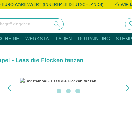
0 EURO WARENWERT (INNERHALB DEUTSCHLANDS)
WIR 
SCHEINE
WERKSTATT-LADEN
DOTPAINTING
STEMP
pel - Lass die Flocken tanzen
e überspringen