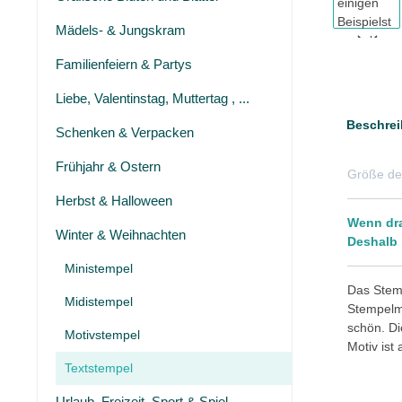
Mädels- & Jungskram
Familienfeiern & Partys
Liebe, Valentinstag, Muttertag , ...
Beschrei
Schenken & Verpacken
Frühjahr & Ostern
Größe de
Herbst & Halloween
Wenn dra
Winter & Weihnachten
Deshalb 
Ministempel
Das Stemp
Midistempel
Stempelmo
schön. Di
Motivstempel
Motiv ist
Textstempel
Urlaub, Freizeit, Sport & Spiel