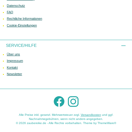
Datenschutz
FAQ
Rechtliche Informationen
Cookie-Einstellungen
SERVICE/HILFE
Über uns
Impressum
Kontakt
Newsletter
Facebook
Instagram
Alle Preise inkl. gesetzl. Mehrwertsteuer zzgl.
Versandkosten
und ggf.
Nachnahmegebühren, wenn nicht anders angegeben.
© 2026 zaubereike.de - Alle Rechte vorbehalten. Theme by
ThemeWare®