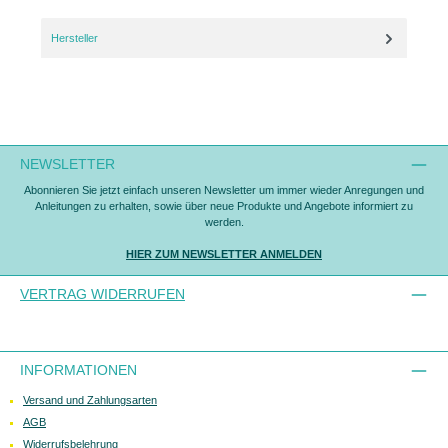
Hersteller
NEWSLETTER
Abonnieren Sie jetzt einfach unseren Newsletter um immer wieder Anregungen und
Anleitungen zu erhalten, sowie über neue Produkte und Angebote informiert zu
werden.
HIER ZUM NEWSLETTER ANMELDEN
VERTRAG WIDERRUFEN
INFORMATIONEN
Versand und Zahlungsarten
AGB
Widerrufsbelehrung