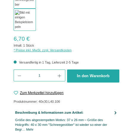
Regulärer Preis:
6,70 €
Inhalt:
1 Stück
* Preise inkl. MwSt. zzgl. Versandkosten
Versandfertig in 1 Tag, Lieferzeit 2-5 Tage
Produkt Anzahl: Gib den gewünschten Wert ein oder benutze die Schaltflächen um 
In den Warenkorb
Zum Merkzettel hinzufügen
Produktnummer:
40x30.L40.106
Beschreibung & Informationen zum Artikel:
Größe des abgestempelten Motivs: 37 x 26 mm – Größe des
Holzgriffs: 40 x 30 mm "Schneegestöber" ist wieder so einer der
Begr…
Mehr