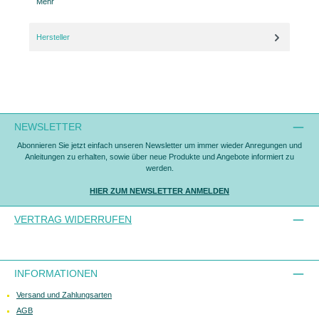
Mehr
Hersteller
NEWSLETTER
Abonnieren Sie jetzt einfach unseren Newsletter um immer wieder Anregungen und
Anleitungen zu erhalten, sowie über neue Produkte und Angebote informiert zu
werden.
HIER ZUM NEWSLETTER ANMELDEN
VERTRAG WIDERRUFEN
INFORMATIONEN
Versand und Zahlungsarten
AGB