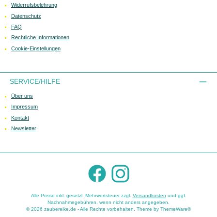
Widerrufsbelehrung
Datenschutz
FAQ
Rechtliche Informationen
Cookie-Einstellungen
SERVICE/HILFE
Über uns
Impressum
Kontakt
Newsletter
Facebook
Instagram
Alle Preise inkl. gesetzl. Mehrwertsteuer zzgl.
Versandkosten
und ggf.
Nachnahmegebühren, wenn nicht anders angegeben.
© 2026 zaubereike.de - Alle Rechte vorbehalten. Theme by
ThemeWare®