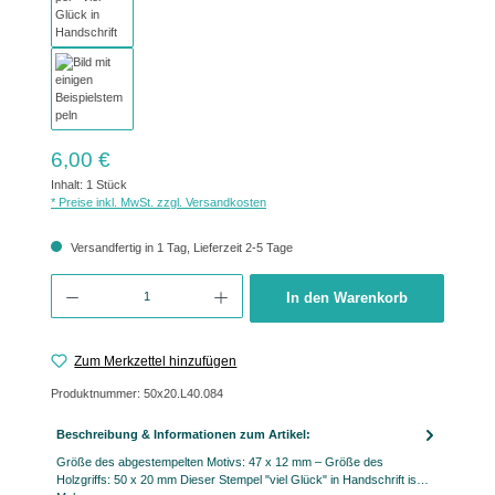
Regulärer Preis:
6,00 €
Inhalt:
1 Stück
* Preise inkl. MwSt. zzgl. Versandkosten
Versandfertig in 1 Tag, Lieferzeit 2-5 Tage
Produkt Anzahl: Gib den gewünschten Wert ein oder benutze die Schaltflächen um 
In den Warenkorb
Zum Merkzettel hinzufügen
Produktnummer:
50x20.L40.084
Beschreibung & Informationen zum Artikel:
Größe des abgestempelten Motivs: 47 x 12 mm – Größe des
Holzgriffs: 50 x 20 mm Dieser Stempel "viel Glück" in Handschrift is…