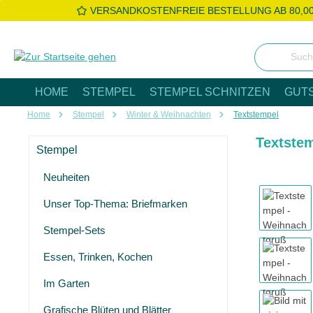
VERSANDKOSTENFREIE BESTELLUNG AB 80,0
 Hauptinhalt springen
Zur Suche springen
Zur Hauptnavigation springen
HOME
STEMPEL
STEMPEL SCHNITZEN
GUT
Home
Stempel
Winter & Weihnachten
Textstempel
Textste
Stempel
Neuheiten
Bildergaleri
Unser Top-Thema: Briefmarken
Stempel-Sets
Essen, Trinken, Kochen
Im Garten
Grafische Blüten und Blätter