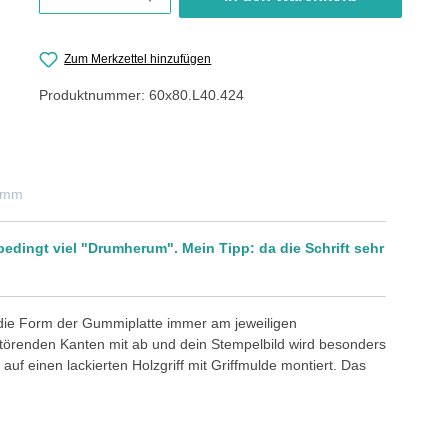
Zum Merkzettel hinzufügen
Produktnummer:
60x80.L40.424
0 mm
bedingt viel "Drumherum". Mein Tipp: da die Schrift sehr
 die Form der Gummiplatte immer am jeweiligen
störenden Kanten mit ab und dein Stempelbild wird besonders
auf einen lackierten Holzgriff mit Griffmulde montiert. Das