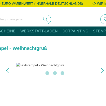
0 EURO WARENWERT (INNERHALB DEUTSCHLANDS)
WIR 
SCHEINE
WERKSTATT-LADEN
DOTPAINTING
STEMP
mpel - Weihnachtgruß
e überspringen