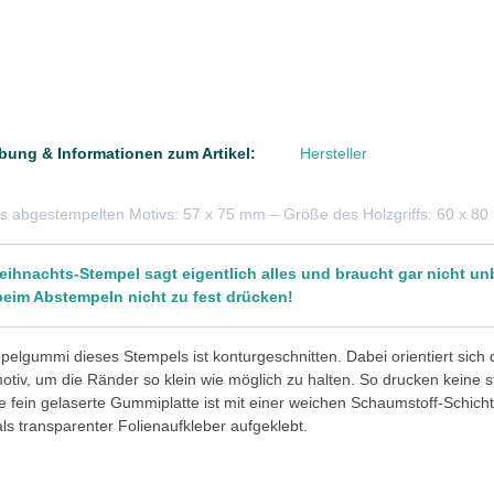
bung & Informationen zum Artikel:
Hersteller
s abgestempelten Motivs: 57 x 75 mm – Größe des Holzgriffs: 60 x 8
eihnachts-Stempel sagt eigentlich alles und braucht gar nicht un
, beim Abstempeln nicht zu fest drücken!
elgummi dieses Stempels ist konturgeschnitten. Dabei orientiert sich
tiv, um die Ränder so klein wie möglich zu halten. So drucken keine 
e fein gelaserte Gummiplatte ist mit einer weichen Schaumstoff-Schicht 
 als transparenter Folienaufkleber aufgeklebt.