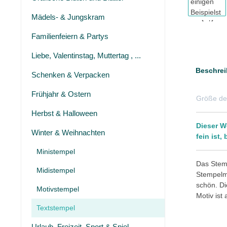
Mädels- & Jungskram
Familienfeiern & Partys
Liebe, Valentinstag, Muttertag , ...
Beschrei
Schenken & Verpacken
Frühjahr & Ostern
Größe de
Herbst & Halloween
Dieser W
Winter & Weihnachten
fein ist
Ministempel
Das Stemp
Midistempel
Stempelmo
schön. Di
Motivstempel
Motiv ist
Textstempel
Urlaub, Freizeit, Sport & Spiel