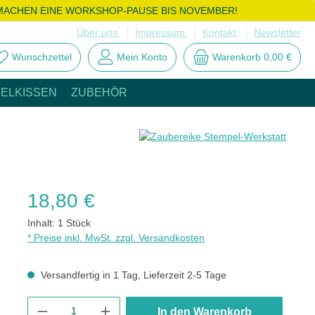
MACHEN EINE WORKSHOP-PAUSE BIS NOVEMBER!
Über uns
Impressum
Kontakt
Newsletter
Wunschzettel
Mein Konto
Warenkorb
0,00 €
ELKISSEN
ZUBEHÖR
Regulärer Preis:
18,80 €
Inhalt:
1 Stück
* Preise inkl. MwSt. zzgl. Versandkosten
Versandfertig in 1 Tag, Lieferzeit 2-5 Tage
Produkt Anzahl: Gib den gewünschten Wert ein oder benutze die
In den Warenkorb