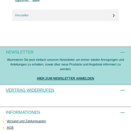
Satzschri…
Mehr
Hersteller
NEWSLETTER
Abonnieren Sie jetzt einfach unseren Newsletter um immer wieder Anregungen und
Anleitungen zu erhalten, sowie über neue Produkte und Angebote informiert zu
werden.
HIER ZUM NEWSLETTER ANMELDEN
VERTRAG WIDERRUFEN
INFORMATIONEN
Versand und Zahlungsarten
AGB