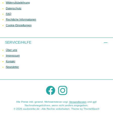
Widerrufsbelehrung
Datenschutz
FAQ
Rechtliche Informationen
Cookie-Einstellungen
SERVICE/HILFE
Über uns
Impressum
Kontakt
Newsletter
Facebook
Instagram
Alle Preise inkl. gesetzl. Mehrwertsteuer zzgl.
Versandkosten
und ggf.
Nachnahmegebühren, wenn nicht anders angegeben.
© 2026 zaubereike.de - Alle Rechte vorbehalten. Theme by
ThemeWare®